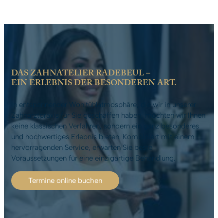
DAS ZAHNATELIER RADEBEUL –
EIN ERLEBNIS DER BESONDEREN ART.
In entspannender Wohlfühlatmosphäre, die wir in unserer
Zahnarztpraxis für Sie geschaffen haben, möchten wir Ihnen
keine klassischen Verfahren, sondern ein ganz besonderes
und hochwertiges Erlebnis bieten. Kombiniert mit einem
hervorragenden Service, erwarten Sie beste
Voraussetzungen für eine einzigartige Behandlung.
Termine online buchen