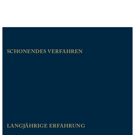
SCHONENDES VERFAHREN
FÜR SCHÖNE ZÄHNE.
Die Schönheit von Veneers liegt nicht nur in ihrem Ergebnis,
sondern auch in ihrem Prozess. Im Gegensatz zu anderen
zahnmedizinischen Eingriffen ist die Vorbereitung für
Veneers minimalinvasiv, wodurch Ihre natürlichen Zähne
weitgehend unberührt bleiben. So erhalten Sie ein
strahlendes Lächeln, ohne Kompromisse bei der
Gesundheit Ihrer Zähne eingehen zu müssen.
LANGJÄHRIGE ERFAHRUNG
MIT HOCHWERTIGEN VENEERS.