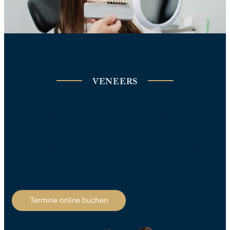
VENEERS
Ein makelloses Lächeln in kürzester Zeit, das optisch nicht
von natürlichen Zähnen zu unterscheiden ist und nur eine
minimalinvasive Behandlung erfordert? Das erreichen wir
für Sie mithilfe von Veneers. Im Zusammenspiel von
Präzision, Ästhetik und hochwertigem Material verhelfen wir
Ihnen zu dem Lächeln, das Sie sich schon immer gewünscht
haben.
Termine online buchen